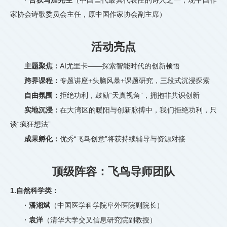
家协会诗歌委员会主任，原中国作家协会副主席）
活动亮点
主题聚焦：
AI尤里卡——探索智能时代的创新顿悟
跨界课程：
专题讲座+头脑风暴+课题研究，三段式沉浸探索
自由氛围：
拒绝功利，鼓励“天真视角”，拥抱非共识创新
实地沉浸：
在大湾区的暖阳与创新脉搏中，我们拒绝功利，只
谈“疯狂想法”
成果孵化：
优秀“飞鸟创意”将获持续辅导与资源对接
顶级阵容：飞鸟导师团队
1.自然科学类：
· 潘湘斌
（中国医学科学院阜外医院副院长）
· 袁洋
（清华大学交叉信息研究院副教授）