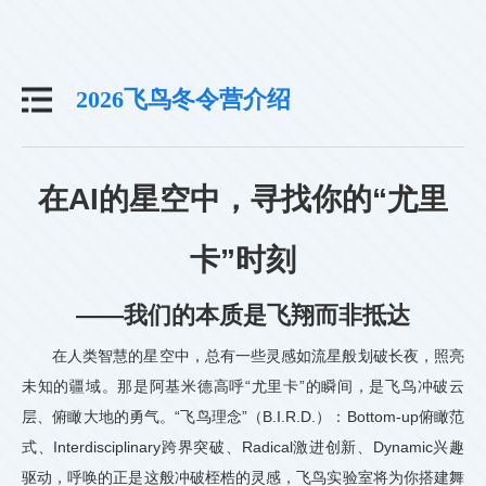
2026飞鸟冬令营介绍
在AI的星空中，寻找你的“尤里
卡”时刻
——我们的本质是飞翔而非抵达
在人类智慧的星空中，总有一些灵感如流星般划破长夜，照亮
未知的疆域。那是阿基米德高呼“尤里卡”的瞬间，是飞鸟冲破云
层、俯瞰大地的勇气。“飞鸟理念”（B.I.R.D.）：Bottom-up俯瞰范
式、Interdisciplinary跨界突破、Radical激进创新、Dynamic兴趣
驱动，呼唤的正是这般冲破桎梏的灵感，飞鸟实验室将为你搭建舞