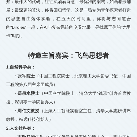
知：最伟大的代码，往往流淌着诗意；最优雅的架构，如画卷般铺
展；最深邃的算法，终将回归哲学。这是一场专为青年探索者打造
的思想自由落体实验，在五天的时间里，你将与志同道合
的“Birdies”一起，在AI与复杂系统的交叉地带，寻找属于你的“尤里
卡”时刻。
特邀主旨嘉宾：飞鸟思想者
1.自然科学类：
· 张军院士
（中国工程院院士，北京理工大学党委书记，中国
工程院第八届主席团成员）
· 郑泉水院士
（中国科学院院士，清华大学“钱班”创办首席教
授，深圳零一学院创办人）
· 周伯文教授
（上海人工智能实验室主任，清华大学惠妍讲席
教授，衔远科技创始人）
2.人文社科类：
· 吉狄马加先生
（中国当代最具代表性的诗人之一，现中国作