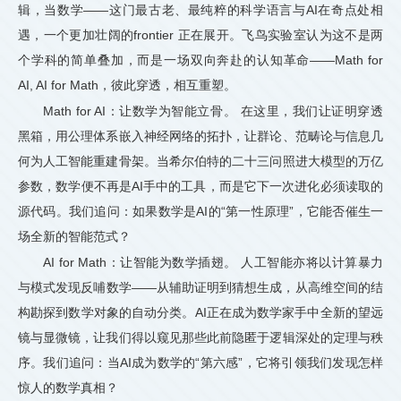
辑，当数学——这门最古老、最纯粹的科学语言与AI在奇点处相
遇，一个更加壮阔的frontier 正在展开。飞鸟实验室认为这不是两
个学科的简单叠加，而是一场双向奔赴的认知革命——Math for
AI, AI for Math，彼此穿透，相互重塑。
Math for AI：让数学为智能立骨。 在这里，我们让证明穿透
黑箱，用公理体系嵌入神经网络的拓扑，让群论、范畴论与信息几
何为人工智能重建骨架。当希尔伯特的二十三问照进大模型的万亿
参数，数学便不再是AI手中的工具，而是它下一次进化必须读取的
源代码。我们追问：如果数学是AI的“第一性原理”，它能否催生一
场全新的智能范式？
AI for Math：让智能为数学插翅。 人工智能亦将以计算暴力
与模式发现反哺数学——从辅助证明到猜想生成，从高维空间的结
构勘探到数学对象的自动分类。AI正在成为数学家手中全新的望远
镜与显微镜，让我们得以窥见那些此前隐匿于逻辑深处的定理与秩
序。我们追问：当AI成为数学的“第六感”，它将引领我们发现怎样
惊人的数学真相？