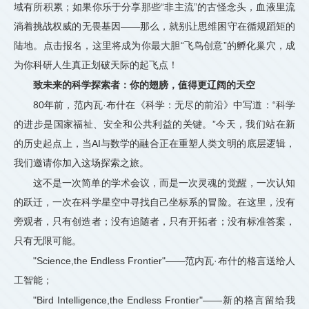
域有所积累；如果你乐于分享那些“非主流”的古怪念头，血液里流
淌着挑战权威的无畏基因——那么，就别让思维困守在循规蹈矩的
陆地。点击报名，这里将成为你最大胆“飞鸟创意”的孵化巢穴，成
为你科研人生真正划破天际的起飞点！
致未来的科学探索者：你的翅膀，值得更辽阔的天空
80年前，范内瓦·布什在《科学：无尽的前沿》中写道：“科学
的进步是国家福祉、安全和公共利益的关键。”今天，我们站在新
的历史起点上，当AI与数学的融合正在重塑人类文明的底层逻辑，
我们邀请你加入这场探索之旅。
这不是一次简单的学术会议，而是一次灵魂的觉醒，一次认知
的跃迁，一次在科学星空中寻找自己坐标系的冒险。在这里，没有
旁观者，只有创造者；没有追随者，只有开拓者；没有标准答案，
只有无限可能。
"Science,the Endless Frontier"——范内瓦·布什的格言送给人
工智能；
"Bird Intelligence,the Endless Frontier"——新的格言留给我