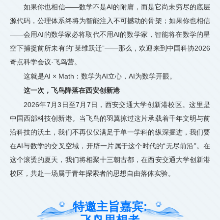
如果你也相信——数学不是AI的附庸，而是它尚未穷尽的底层
源代码，公理体系终将为智能注入不可撼动的骨架；如果你也相信
——会用AI的数学家必将取代不用AI的数学家，智能将在数学的星
空下捕捉前所未有的“莱维跃迁”——那么，欢迎来到中国科协2026
奇点科学会议·飞鸟营。
这就是AI × Math：数学为AI立心，AI为数学开眼。
这一次，飞鸟降落在西安创新港
2026年7月3日至7月7日，西安交通大学创新港校区。这里是
中国西部科技创新港。当飞鸟的羽翼掠过这片承载着千年文明与前
沿科技的沃土，我们不再仅仅满足于单一学科的纵深掘进，我们要
在AI与数学的交叉空域，开辟一片属于这个时代的“无尽前沿”。在
这个滚烫的夏天，我们将相聚十三朝古都，在西安交通大学创新港
校区，共赴一场属于青年探索者的思想自由落体实验。
特邀主旨嘉宾: