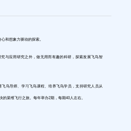
奇心和想象力驱动的探索。
研究与应用研究之外，做无用而有趣的科研，探索发展飞鸟智
请飞鸟导师、学习飞鸟课程、培养飞鸟学员，支持研究人员从
快的菜维飞行之旅。每年举办2期，每期40人左右。