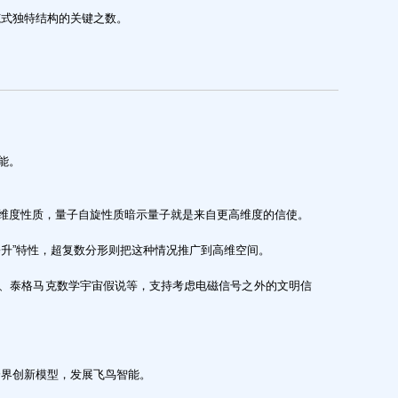
范式独特结构的关键之数。
能。
维度性质，量子自旋性质暗示量子就是来自更高维度的信使。
攀升”特性，超复数分形则把这种情况推广到高维空间。
、泰格马克数学宇宙假说等，支持考虑电磁信号之外的文明信
op”的跨界创新模型，发展飞鸟智能。