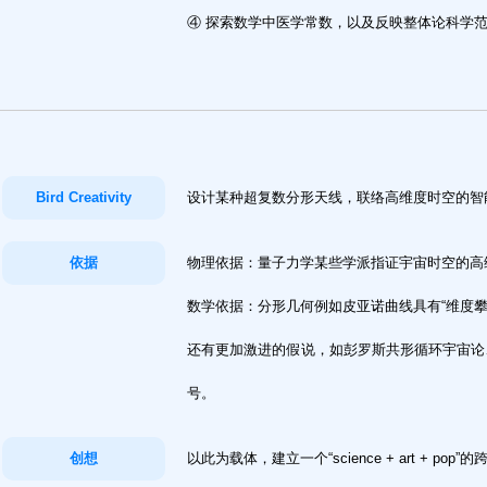
④ 探索数学中医学常数，以及反映整体论科学
Bird Creativity
设计某种超复数分形天线，联络高维度时空的智
依据
物理依据：量子力学某些学派指证宇宙时空的高
数学依据：分形几何例如皮亚诺曲线具有“维度
还有更加激进的假说，如彭罗斯共形循环宇宙论
号。
创想
以此为载体，建立一个“science + art + p