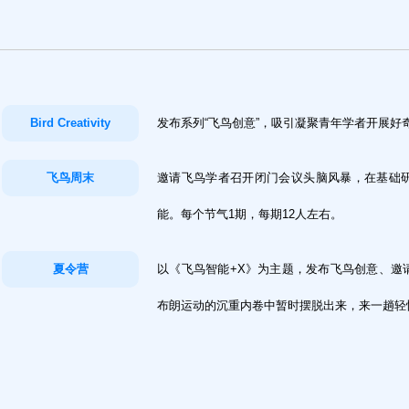
Bird Creativity
发布系列“飞鸟创意”，吸引凝聚青年学者开展好
飞鸟周末
邀请飞鸟学者召开闭门会议头脑风暴，在基础
能。每个节气1期，每期12人左右。
夏令营
以《飞鸟智能+X》为主题，发布飞鸟创意、邀
布朗运动的沉重内卷中暂时摆脱出来，来一趟轻